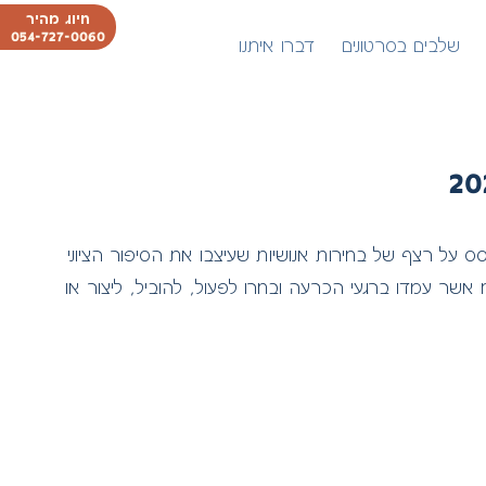
חיוג מהיר
054-727-0060
שלבים בסרטונים
דברו איתנו
נוער של מצעד החיים 2026, בשיתוף קק"ל. המשחק מבוסס על רצף של בחירות אנושיות שעיצבו את הסיפור הציוני
ח אשר עמדו ברגעי הכרעה ובחרו לפעול, להוביל, ליצור או