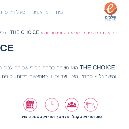
לתוכן
בית
מי אנחנו
פעילויות וסדנ
דף הבית
»
מוצרים טוויסט
»
משחקים וחוויות
»
THE CHOICE | קק"ל ומצעד החיים 2026
E CHOICE
והישראלי – מהחזון הציוני ועד ימינו. באמצעות חידות, קודי
סוג הפרויקט
קהל יעד
משך הפרויקט
שנת ביצוע