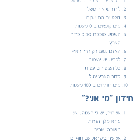
תל אביב היא בירת ישראל
לירח יש אור משלו
דולפינים הם יונקים
מים קופאים ב־0 מעלות
השמש סובבת סביב כדור
הארץ
האדם נושם רק דרך האף
לכריש יש עצמות
כל הציפורים עפות
כדור הארץ עגול
מים רותחים ב־100 מעלות
חידון “מי אני?”
אני חיה, יש לי רעמה, ואני
נקרא מלך החיות
תשובה: אריה
אני עיר בישראל עם חוף ים