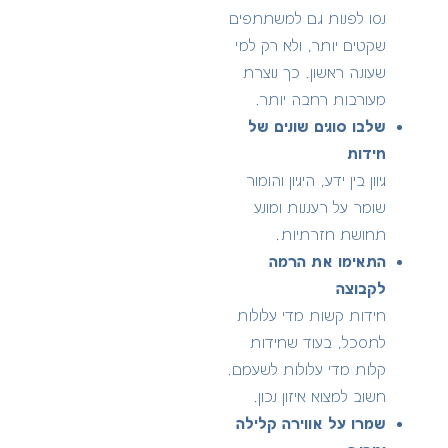
נסו לפנות גם למשתתפים
שקטים יותר, ולא רק למי
שעונה ראשון. כך נוצרת
מעורבות רחבה יותר.
שלבו סוגים שונים של
חידות
גיוון בין ידע, היגיון והומור
שומר על רעננות ומונע
תחושת חזרתיות.
התאימו את הרמה
לקבוצה
חידות קשות מדי עלולות
לתסכל, בעוד שחידות
קלות מדי עלולות לשעמם.
חשוב למצוא איזון נכון.
שמרו על אווירה קלילה