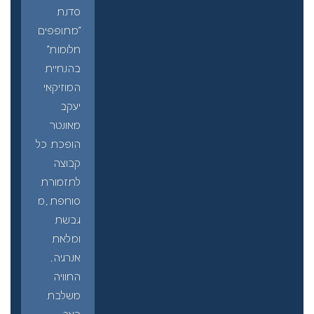
סדנת
"מתופפים
חלומות"
בהנחיית
המוזיקאי
יעקב
מאונטר
הופכת כל
קבוצה
לתזמורת
סוחפת,מ
גבשת
ומלאת
אנרגיה.
החוויה
משלבת