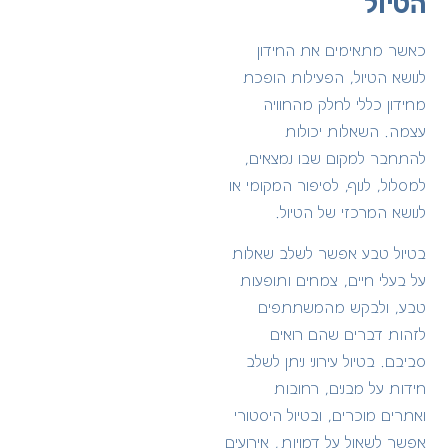
הטיול
כאשר מתאימים את החידון
לנושא הטיול, הפעילות הופכת
מחידון כללי לחלק מהחוויה
עצמה. השאלות יכולות
להתחבר למקום שבו נמצאים,
למסלול, לנוף, לסיפור המקומי או
לנושא המרכזי של הטיול.
בטיול טבע אפשר לשלב שאלות
על בעלי חיים, צמחים ותופעות
טבע, ולבקש מהמשתתפים
לזהות דברים שהם רואים
סביבם. בטיול עירוני ניתן לשלב
חידות על מבנים, רחובות
ואתרים מוכרים, ובטיול היסטורי
אפשר לשאול על דמויות, אירועים