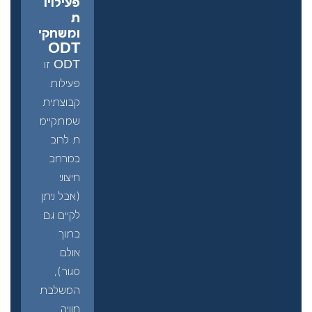
פעילויו
ת
ומשחקי
ODT
ODT זו
פעילות
קבוצתית
שמתקיימ
ת לרוב
במרחב
חיצוני
(אבל ניתן
לקיים גם
בתוך
אולם
סגור),
המשלבת
חוויה