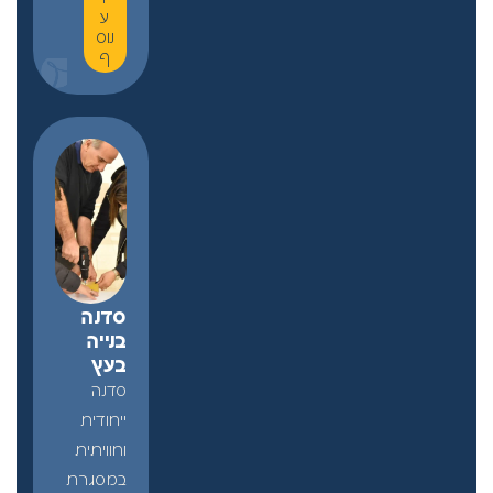
ע
נוס
ף
סדנה
בנייה
בעץ
סדנה
ייחודית
וחוויתית
במסגרת