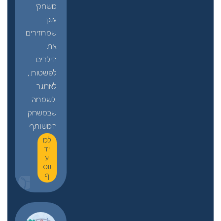
משחקי
ענק
שמחזירים
את
הילדים
לפשטות,
לאתגר
ולשמחה
שבמשחק
המשותף
למ
יד
ע
נוס
ף