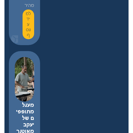
מהיר
למ
יד
ע
נוס
ף
מעגל
מתופפי
ם של
יעקב
מאוטנר