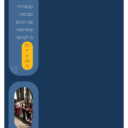
קבוצתית
מגבשת,
עם תכנים
שמותאמי
ם לקבוצה
למ
יד
ע
נוס
ף