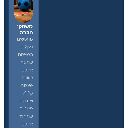
משחקי
חברה
מחפשים
פאן? זו
הפעילות
שתעיף
אתכם
באוויר!
פעילות
קלילה
ואנרגטית
לצוותים
שתחזיר
אתכם