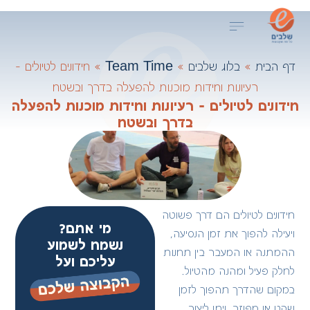
לתוכן
דברו איתנו
בלוג שלבים
הפקות אירועים
תוכן וגרפיקה
פעילויות וסדנאות
שלבים בסרטונים
דף הבית
»
בלוג שלבים
»
Team Time
»
חידונים לטיולים –
רעיונות וחידות מוכנות להפעלה בדרך ובשטח
חידונים לטיולים – רעיונות וחידות מוכנות להפעלה
בדרך ובשטח
חידונים לטיולים הם דרך פשוטה
מי אתם?
ויעילה להפוך את זמן הנסיעה,
נשמח לשמוע
ההמתנה או המעבר בין תחנות
עליכם ועל
לחלק פעיל ומהנה מהטיול.
במקום שהדרך תהפוך לזמן
שקט או מפוזר, ניתן ליצור