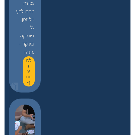
עבודה
תחת לחץ
של זמן,
על
דינמיקה
ובעיקר –
נהנה!
למ
יד
ע
נוס
ף