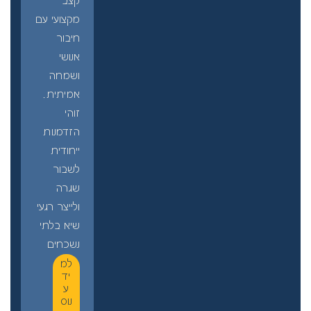
קצב
מקצועי עם
חיבור
אנושי
ושמחה
אמיתית.
זוהי
הזדמנות
ייחודית
לשבור
שגרה
ולייצר רגעי
שיא בלתי
נשכחים
למ
יד
ע
נוס