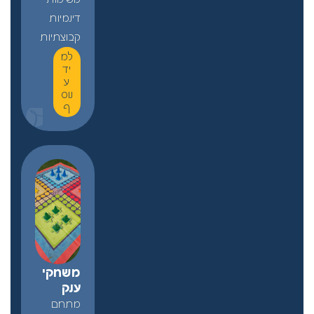
דינמיות
קבוצתיות
למ
יד
ע
נוס
ף
משחקי
ענק
מתחם