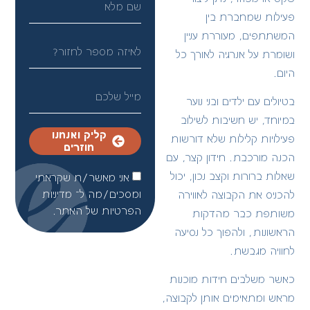
פעילות שמחברת בין
המשתתפים, מעוררת עניין
ושומרת על אנרגיה לאורך כל
היום.
בטיולים עם ילדים ובני נוער
במיוחד, יש חשיבות לשילוב
קליק ואנחנו
פעילויות קלילות שלא דורשות
חוזרים
הכנה מורכבת. חידון קצר, עם
שאלות ברורות וקצב נכון, יכול
אני מאשר/ת שקראתי
ומסכים/מה ל־
מדיניות
להכניס את הקבוצה לאווירה
הפרטיות
של האתר.
משותפת כבר מהדקות
הראשונות, ולהפוך כל נסיעה
לחוויה מגבשת.
כאשר משלבים חידות מוכנות
מראש ומתאימים אותן לקבוצה,