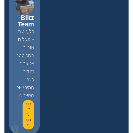
Blitz
Team
בליץ טים
– פעילות
צוותית
המבוססת
על אתר
וחידות,
קצב
מהיר! אל
תמצמצו
למ
יד
ע
נוס
ף